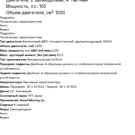
Мощность, л.с.: 105
Объем двигателя, см³: 1000
Подробно
Технические характеристики
Фото
Видео
Подробно
Технические характеристики
Тип двигателя
Бензиновый ДВС, четырехтактный, двухцилиндровый, DOHC
Объем двигателя, см3
1000
Макс мощность, л.с./кВт/ (об./мин.)
105
Макс. крутящий момент, Nm (об./мин)
93,5
Тип трансмиссии
Автоматическая CVTech
Передняя подвеска
Двойные А-образные рычаги со стабилизатором поперечной
устойчивости
Задняя подвеска
Двойные А-образные рычаги со стабилизатором поперечной
устойчивости
Амортизаторы
Масляные амортизаторы
Шины
Передние: 30 x 10 R14 / Задние: 30 x 10 R14
Диски
14" Алюминий
Сенсорный экран
TFT экран
Приложение Smart-Moving
Да
Сиденья
6 сидений
Фары
Светодиодные
Фото
Видео