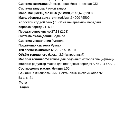
Система зажигания
Электронная, бесконтактная CDI
Система запуска
Ручной запуск
Макс. мощность, л.с./кВт/ (об./мин.)
5 / 3,67 (5200)
Макс. обороты двигателя (об./мин.)
4000 / 5500
Холостой ход (об./мин.)
1000 на нейтральной передаче
Коробка передач
F-N-R
Передаточное число
27:13 (2.08)
Система охлаждения
Водяное
Система управления
Румпель
Подъёмная система
Ручная
Тип свечи зажигания
NGK BPR7HS-10
Объём топливного бака, л
2,5 (встроенный)
Масло в топливо
2-тактное для лодочных моторов спецификац
Масло в редуктор
Масло для гипоидных передач API GL-4 / SAE 
Соотношение масло / бензин
1:50
Бензин
Неэтилированный, с октановым числом более 92
Вес, кг
21
Фото
Видео