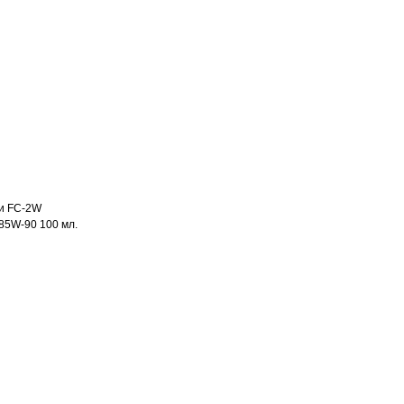
ии FC-2W
85W-90 100 мл.